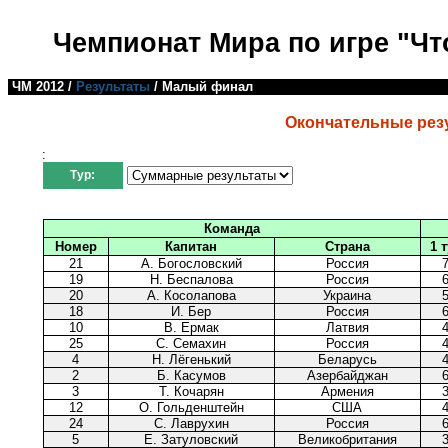
Чемпионат Мира по игре "Чт
ЧМ 2012
/
Результаты
/ Малый финал
Окончательные рез
:
Тур:
Команда
Номер
Капитан
Страна
1 
21
А. Богословский
Россия
19
Н. Беспалова
Россия
20
А. Косолапова
Украина
18
И. Бер
Россия
10
В. Ермак
Латвия
25
С. Семахин
Россия
4
Н. Лёгенький
Беларусь
2
Б. Касумов
Азербайджан
3
Т. Кочарян
Армения
12
О. Гольденштейн
США
24
С. Лаврухин
Россия
5
Е. Затуловский
Великобритания