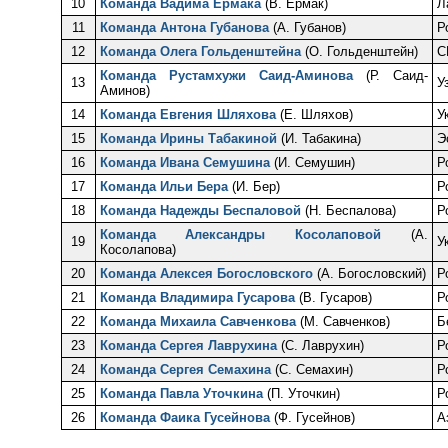
10
Команда Вадима Ермака
(В. Ермак)
Л
11
Команда Антона Губанова
(А. Губанов)
Р
12
Команда Олега Гольденштейна
(О. Гольденштейн)
С
Команда Рустамхужи Саид-Аминова
(Р. Саид-
13
У
Аминов)
14
Команда Евгения Шляхова
(Е. Шляхов)
У
15
Команда Ирины Табакиной
(И. Табакина)
Э
16
Команда Ивана Семушина
(И. Семушин)
Р
17
Команда Ильи Бера
(И. Бер)
Р
18
Команда Надежды Беспаловой
(Н. Беспалова)
Р
Команда Александры Косолаповой
(А.
19
У
Косолапова)
20
Команда Алексея Богословского
(А. Богословский)
Р
21
Команда Владимира Гусарова
(В. Гусаров)
Р
22
Команда Михаила Савченкова
(М. Савченков)
Б
23
Команда Сергея Лаврухина
(С. Лаврухин)
Р
24
Команда Сергея Семахина
(С. Семахин)
Р
25
Команда Павла Уточкина
(П. Уточкин)
Р
26
Команда Фаика Гусейнова
(Ф. Гусейнов)
А