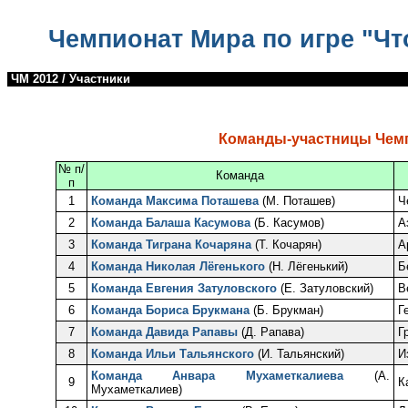
Чемпионат Мира по игре "Чт
ЧМ 2012
/ Участники
Команды-участницы Чем
№ п/
Команда
п
1
Команда Максима Поташева
(М. Поташев)
Ч
2
Команда Балаша Касумова
(Б. Касумов)
А
3
Команда Тиграна Кочаряна
(Т. Кочарян)
А
4
Команда Николая Лёгенького
(Н. Лёгенький)
Б
5
Команда Евгения Затуловского
(Е. Затуловский)
В
6
Команда Бориса Брукмана
(Б. Брукман)
Г
7
Команда Давида Рапавы
(Д. Рапава)
Г
8
Команда Ильи Тальянского
(И. Тальянский)
И
Команда Анвара Мухаметкалиева
(А.
9
К
Мухаметкалиев)